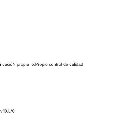
icacióN propia 6.Propio control de calidad
nvíO.L/C