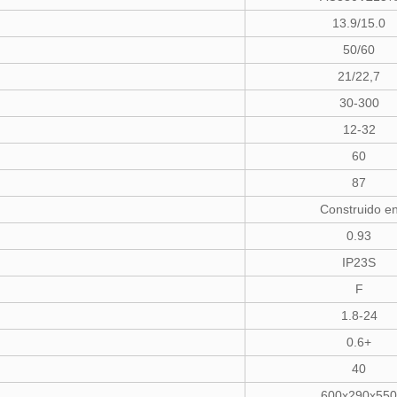
13.9/15.0
50/60
21/22,7
30-300
12-32
60
87
Construido e
0.93
IP23S
F
1.8-24
0.6+
40
600x290x550