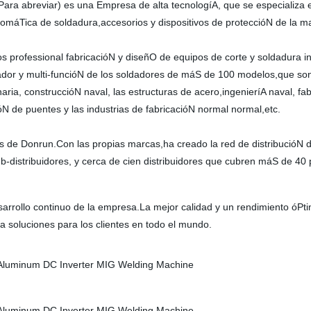
ra abreviar) es una Empresa de alta tecnologíA, que se especializa e
tomáTica de soldadura,accesorios y dispositivos de proteccióN de la m
s professional fabricacióN y diseñO de equipos de corte y soldadura 
dor y multi-funcióN de los soldadores de máS de 100 modelos,que son 
ria, construccióN naval, las estructuras de acero,ingenieríA naval, fab
N de puentes y las industrias de fabricacióN normal normal,etc.
Donrun.Con las propias marcas,ha creado la red de distribucióN dom
-distribuidores, y cerca de cien distribuidores que cubren máS de 40 
esarrollo continuo de la empresa.La mejor calidad y un rendimiento óP
a soluciones para los clientes en todo el mundo.