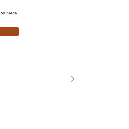
con rueda
 TO US