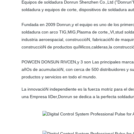
Equipos de soldadura Donrun Shenzhen Co.,Ltd ("Donrun"Pa
soldadura y equipos de corte, dispositivos de soldadura au
Fundada en 2009 Donrun,y el equipo es uno de los primero
soldadura con arco TIG,MIG,Plasma de corte,,VI,stud solda
industria aeroespacial, construccióN, fabricacióN de maquina
construccióN de productos quíMicos,calderas,la construcció
POWCEN DONSUN RIVCEN,y 3 son Las principales marcas de 
añOs de acumulacióN, con cerca de 500 distribuidores y sub
productos y servicios en todo el mundo.
La innovacióN independiente es la fuerza motriz para el d
una Empresa líDer,Donrun se dedica a la perfecta soldadur