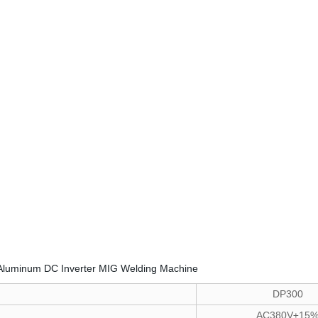
DP300
AC380V±15