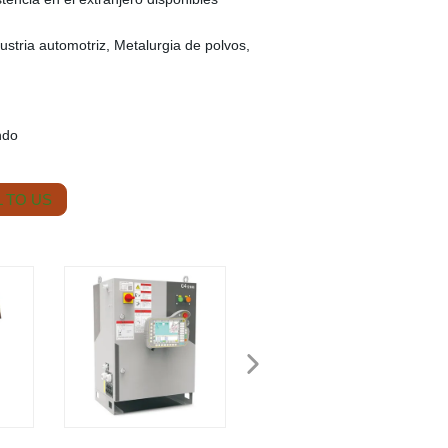
dustria automotriz, Metalurgia de polvos,
ndo
 TO US