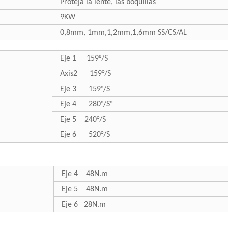
Proteja la lente, las boquillas
9KW
0,8mm, 1mm,1,2mm,1,6mm SS/CS/AL
Eje 1 159°/S
Axis2 159°/S
Eje 3 159°/S
Eje 4 280°/S°
Eje 5 240°/S
Eje 6 520°/S
Eje 4 48N.m
Eje 5 48N.m
Eje 6 28N.m