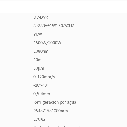
DV-LWR
3~380V±15%,50/60HZ
9KW
1500W/2000W
1080nm
10m
50μm
0-120mm/s
-10°-40°
0,5-4mm
Refrigeración por agua
954×715×1080mm
170KG