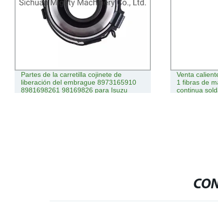
Partes de la carretilla cojinete de
Venta calie
illo/Girth/Circulo
liberación del embrague 8973165910
1 fibras de 
8981698261 98169826 para Isuzu
continua sol
4ja1-TC
alimentador 
CON