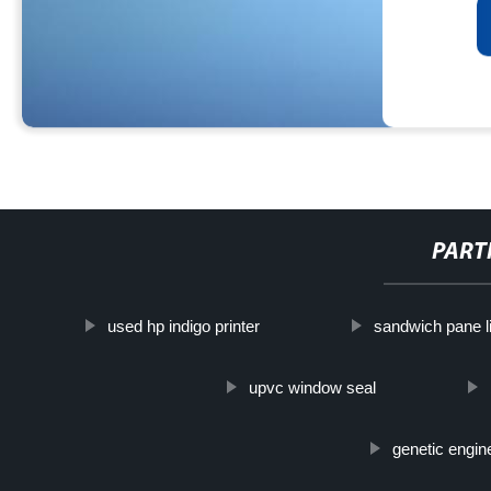
PART
used hp indigo printer
sandwich pane l
upvc window seal
genetic engin