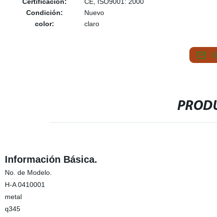
Certificación:
CE, ISO9001: 2000
Condición:
Nuevo
color:
claro
S
PRODU
Información Básica.
No. de Modelo.
H-A 0410001
metal
q345