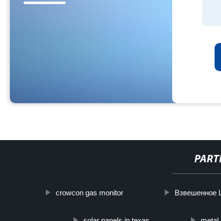
PART
crowcon gas monitor
Взвешенное 
solar panels in texas
metal 