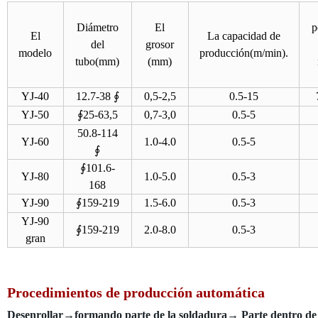
Diámetro
El
p
El
La capacidad de
del
grosor
modelo
producción(m/min).
tubo(mm)
(mm)
YJ-40
12.7-38 ∮
0,5-2,5
0.5-15
YJ-50
∮
25-63,5
0,7-3,0
0.5-5
50.8-114
YJ-60
1.0-4.0
0.5-5
∮
∮
101.6-
YJ-80
1.0-5.0
0.5-3
168
YJ-90
∮
159-219
1.5-6.0
0.5-3
YJ-90
∮
159-219
2.0-8.0
0.5-3
gran
Procedimientos de producción automática
Desenrollar→formando parte de la soldadura→ Parte dentro de l