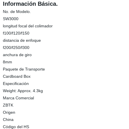
Información Básica.
No. de Modelo.
SW3000
longitud focal del colimador
f100/f120/f150
distancia de enfoque
f200/f250/f300
anchura de giro
8mm
Paquete de Transporte
Cardboard Box
Especificación
Weight: Approx. 4.3kg
Marca Comercial
ZBTK
Origen
China
Código del HS