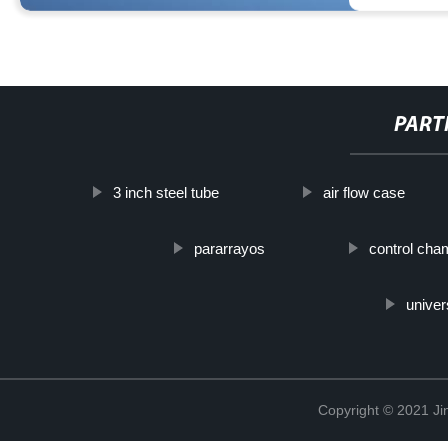
PART
3 inch steel tube
air flow case
pararrayos
control cha
univer
Copyright © 2021 Ji