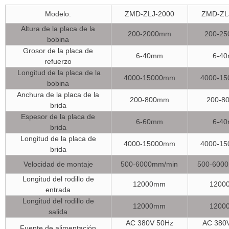
Modelo.
ZMD-ZLJ-2000
ZMD-ZL
Altura de la placa de la
200-2000mm
200-2
bobina
Grosor de la placa de
6-40mm
6-4
refuerzo
Longitud de la placa de la
4000-15000mm
4000-1
bobina
Anchura de la placa de la
200-800mm
200-8
brida
Espesor de la placa de
6-60mm
6-4
brida
Longitud de la placa de
4000-15000mm
4000-1
brida
Velocidad de montaje
500-6000mm/min
500-600
Longitud del rodillo de
12000mm
1200
entrada
Longitud del rodillo de
12000mm
1200
salida
AC 380V 50Hz
AC 380
Fuente de alimentación