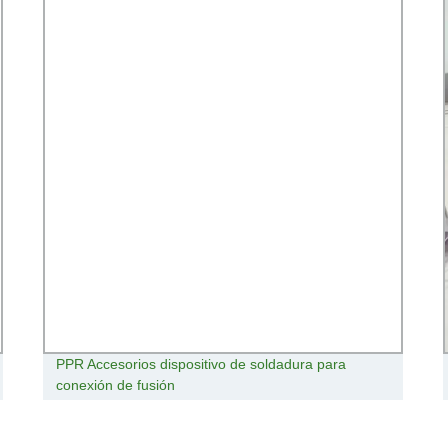
3000W 6000W innovador sistema de revestimiento
de soldadura láser de fibra óptica para Aplicaciones
industriales