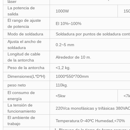
láser
La potencia de
1000W
15
salida
El rango de ajuste
El 10%~100%
de potencia
Modo de soldadura
Soldadura por puntos de soldadura cont
Ajusta el ancho de
0.2~5 mm
soldadura
Longitud de cable
Alrededor de 10 m.
de la antorcha
Peso de la antorcha
<1,2 kg.
Dimensiones(L*D*H)
1000*550*700mm
peso neto
110kg.
El consumo de
<5kw
<7
energía
La tensión de
220Vca monofásicas y trifásicas 380VA
funcionamiento
El ambiente de
Temperatura:0~40ºC Humedad,<70%
trabajo