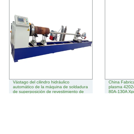
China Fabricante de consumibles de
1530 Acero s
plasma 420242 anillo de espiral para
Plancha de l
80A-130A Xpr300 Antorcha de plasma
procesamien
Precio de fá