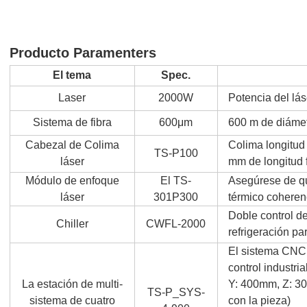
Producto Paramenters
El tema
Spec.
Laser
2000W
Potencia del lá
Sistema de fibra
600μm
600 m de diámet
Cabezal de Colima
Colima longitud
TS-P100
láser
mm de longitud f
Módulo de enfoque
El TS-
Asegúrese de qu
láser
301P300
térmico coheren
Doble control d
Chiller
CWFL-2000
refrigeración pa
El sistema CNC 
control industri
La estación de multi-
Y: 400mm, Z: 30
TS-P_SYS-
sistema de cuatro
con la pieza)