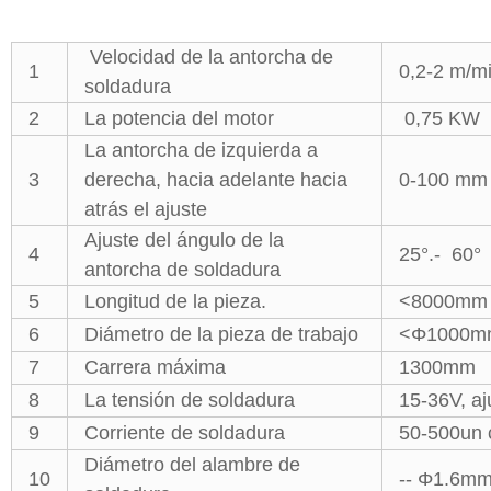
Velocidad de la antorcha de
1
0,2-2 m/mi
soldadura
2
La potencia del motor
0,75 KW
La antorcha de izquierda a
3
derecha, hacia adelante hacia
0-100 mm
atrás el ajuste
Ajuste del ángulo de la
4
25°.- 60°
antorcha de soldadura
5
Longitud de la pieza.
<8000mm
6
Diámetro de la pieza de trabajo
<Φ1000m
7
Carrera máxima
1300mm
8
La tensión de soldadura
15-36V, aj
9
Corriente de soldadura
50-500un c
Diámetro del alambre de
10
-- Φ1.6mm