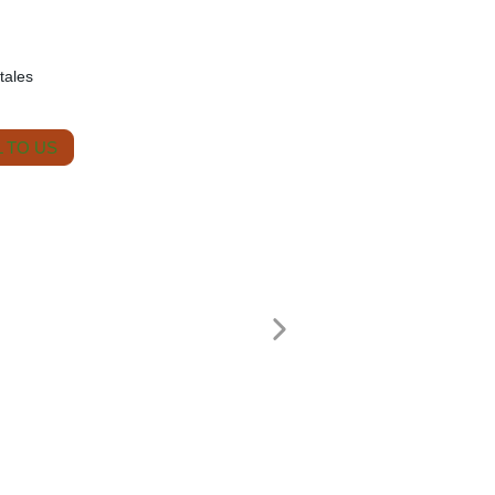
tales
 TO US