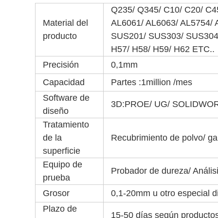
Q235/ Q345/ C10/ C20/ C45
Material del
AL6061/ AL6063/ AL5754/ 
producto
SUS201/ SUS303/ SUS304
H57/ H58/ H59/ H62 ETC..
Precisión
0,1mm
Capacidad
Partes :1million /mes
Software de
3D:PROE/ UG/ SOLIDWO
diseño
Tratamiento
de la
Recubrimiento de polvo/ gal
superficie
Equipo de
Probador de dureza/ Análisi
prueba
Grosor
0,1-20mm u otro especial d
Plazo de
15-50 días según producto