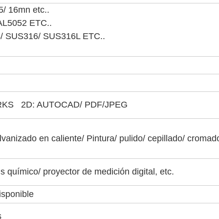
/ 16mn etc..
AL5052 ETC..
/ SUS316/ SUS316L ETC..
RKS 2D: AUTOCAD/ PDF/JPEG
vanizado en caliente/ Pintura/ pulido/ cepillado/ cromad
s químico/ proyector de medición digital, etc.
isponible
s