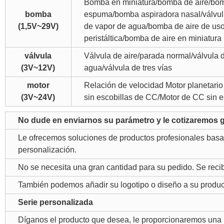
Bomba en miniatura/bomba de aire/bo
bomba
espuma/bomba aspiradora nasal/válvu
(1,5V~29V)
de vapor de agua/bomba de aire de us
peristáltica/bomba de aire en miniatura
válvula
Válvula de aire/parada normal/válvula 
(3V~12V)
agua/válvula de tres vías
motor
Relación de velocidad Motor planetario
(3V~24V)
sin escobillas de CC/Motor de CC sin 
No dude en enviarnos su parámetro y le cotizaremos g
Le ofrecemos soluciones de productos profesionales basad
personalización.
No se necesita una gran cantidad para su pedido. Se rec
También podemos añadir su logotipo o diseño a su produ
Serie personalizada
Díganos el producto que desea, le proporcionaremos una p