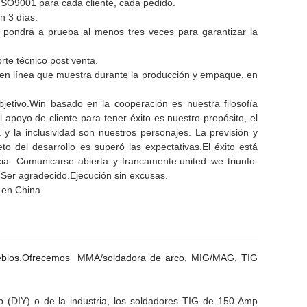
a ISO9001 para cada cliente, cada pedido.
en 3 días.
pondrá a prueba al menos tres veces para garantizar la
rte técnico post venta.
 en línea que muestra durante la producción y empaque, en
etivo.Win basado en la cooperación es nuestra filosofía
l apoyo de cliente para tener éxito es nuestro propósito, el
 y la inclusividad son nuestros personajes. La previsión y
o del desarrollo es superó las expectativas.El éxito está
cia. Comunicarse abierta y francamente.united we triunfo.
 Ser agradecido.Ejecución sin excusas.
 en China.
ueblos.Ofrecemos
MMA/soldadora de arco, MIG/MAG, TIG
IY) o de la industria, los
soldadores TIG de 150 Amp