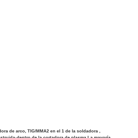
ra de arco, TIG/MMA2 en el 1 de la soldadora ,
struida-dentro de la cortadora de plasma.La mayoría