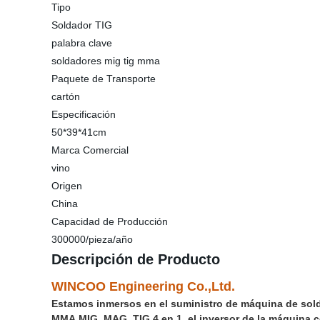
Tipo
Soldador TIG
palabra clave
soldadores mig tig mma
Paquete de Transporte
cartón
Especificación
50*39*41cm
Marca Comercial
vino
Origen
China
Capacidad de Producción
300000/pieza/año
Descripción de Producto
WINCOO Engineering Co.,Ltd.
Estamos inmersos en el suministro de máquina de sold
MMA,MIG, MAG, TIG 4 en 1, el inversor de la máquina 