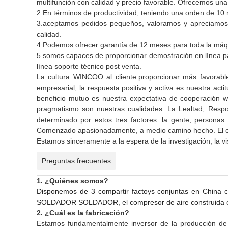
multifunción con calidad y precio favorable. Ofrecemos una
2.En términos de productividad, teniendo una orden de 10 
3.aceptamos pedidos pequeños, valoramos y apreciamos 
calidad.
4.Podemos ofrecer garantía de 12 meses para toda la máquin
5.somos capaces de proporcionar demostración en línea pa
línea soporte técnico post venta.
La cultura WINCOO al cliente:proporcionar más favorabl
empresarial, la respuesta positiva y activa es nuestra acti
beneficio mutuo es nuestra expectativa de cooperación win
pragmatismo son nuestras cualidades. La Lealtad, Respons
determinado por estos tres factores: la gente, personas 
Comenzado apasionadamente, a medio camino hecho. El cre
Estamos sinceramente a la espera de la investigación, la vi
Preguntas frecuentes
1. ¿Quiénes somos?
Disponemos de 3 compartir factoys conjuntas en China
SOLDADOR SOLDADOR, el compresor de aire construida en 
2. ¿Cuál es la fabricación?
Estamos fundamentalmente inversor de la producción d