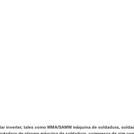
ar inverter, tales como MMA/SAMW máquina de soldadura, soldado
cortadora de plasma máquina de soldadura, compresor de aire con