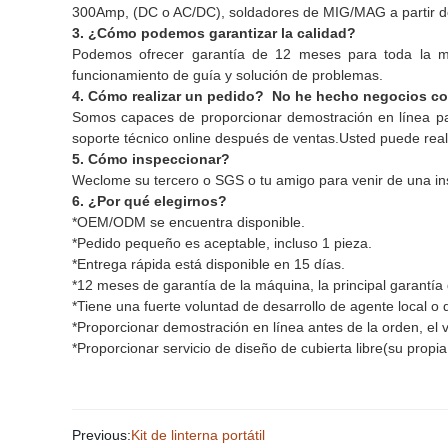
300Amp, (DC o AC/DC),
soldadores de MIG/MAG a partir d
3. ¿Cómo podemos garantizar la calidad?
Podemos ofrecer garantía de 12 meses para toda la má
funcionamiento de guía y solución de problemas.
4. Cómo realizar un pedido? No he hecho negocios co
Somos capaces de proporcionar demostración en línea par
soporte técnico online después de ventas.
Usted puede reali
5. Cómo inspeccionar?
Weclome su tercero o SGS o tu amigo para venir de una ins
6. ¿Por qué elegirnos?
*OEM/ODM se encuentra disponible.
*Pedido pequeño es aceptable, incluso 1 pieza.
*Entrega rápida está disponible en 15 días.
*12 meses de garantía de la máquina, la principal garantía 
*Tiene una fuerte voluntad de desarrollo de agente local o d
*Proporcionar demostración en línea antes de la orden, el 
*Proporcionar servicio de diseño de cubierta libre(su propi
Previous:
Kit de linterna portátil