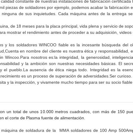
 calidad constante de nuestras instalaciones de fabricación certificad
mil piezas de soldadores por ejemplo, podemos acabar la fabricación 
ninguna de sus inquietudes. Cada máquina antes de la entrega se 
a, de 18 meses para la placa principal, vida plena y servicio de sopo
ra mostrar el rendimiento antes de proceder a su adquisición, videos
es y los soldadores WINCOO fiable es la incesante búsqueda del obj
tud,Cuenta en nombre del cliente es nuestra ética y responsabilidad, e
 Wincoo.Para nosotros es:la integridad, la generosidad, inteligencia
abilidad y la ambición son nuestras necesidades básicas. El secret
y el pueblo.La ausencia de ética niega todo. Integridad es la esen
cimiento es un proceso de superación de adversidades.Ser curioso.
sita y la inspección, y vivamente mucho tiempo para ser su socio fiable
 con un total de unos 10.000 metros cuadrados, con más de 150 p
el corte de Plasma fuente de alimentación.
e máquina de soldadura de la
MMA soldadores de 100 Amp 500Amp (D