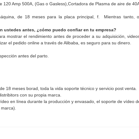
e 120 Amp 500A, (Gas o Gasless),
Cortadora de Plasma de aire de 40A
quina, de 18 meses para la placa principal, f.
Mientras tanto, o
n ustedes antes, ¿cómo puedo confiar en tu empresa?
a mostrar el rendimiento antes de proceder a su adquisición, video
zar el pedido online a través de Alibaba, es seguro para su dinero.
pección antes del parto.
de 18 meses borad, toda la vida soporte técnico y servicio post venta.
istribitors con su propia marca.
vídeo en línea durante la producción y envasado, el soporte de vídeo d
a marca).