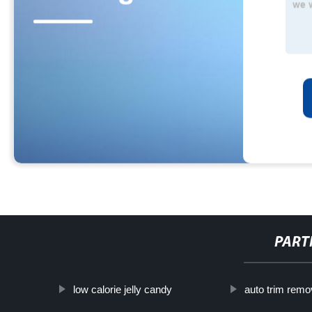
PART
low calorie jelly candy
auto trim remov