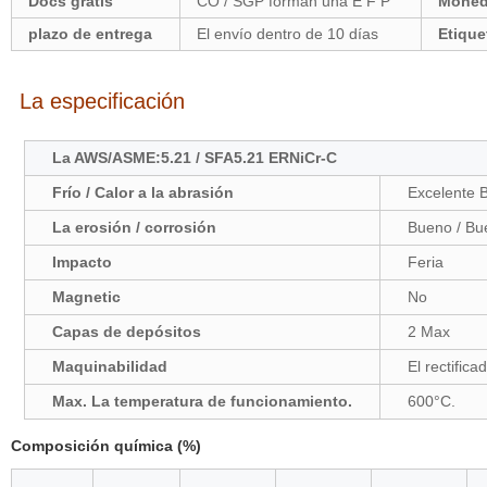
Docs gratis
CO / SGP forman una E F P
Mone
plazo de entrega
El envío dentro de 10 días
Etique
La especificación
La AWS/ASME:5.21 / SFA5.21 ERNiCr-C
Frío / Calor a la abrasión
Excelente 
La erosión / corrosión
Bueno / Bu
Impacto
Feria
Magnetic
No
Capas de depósitos
2 Max
Maquinabilidad
El rectifica
Max. La temperatura de funcionamiento.
600°C.
Composición química (%)