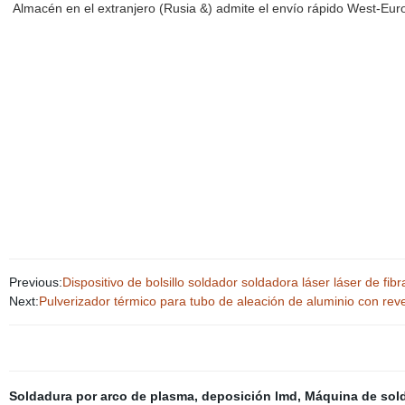
Almacén en el extranjero (Rusia &) admite el envío rápido West-Eur
Previous:
Dispositivo de bolsillo soldador soldadora láser láser de fi
Next:
Pulverizador térmico para tubo de aleación de aluminio con rev
Soldadura por arco de plasma
,
deposición lmd
,
Máquina de sol