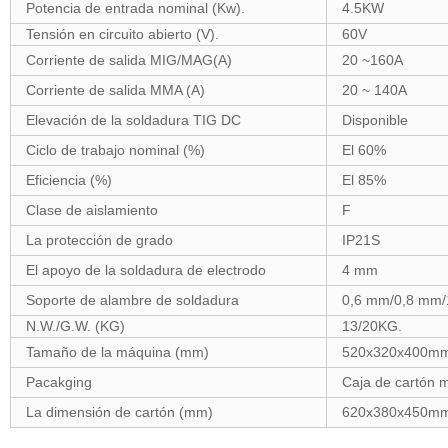
Potencia de entrada nominal (Kw).
4.5KW
Tensión en circuito abierto (V).
60V
Corriente de salida MIG/MAG(A)
20 ~160A
Corriente de salida MMA (A)
20 ~ 140A
Elevación de la soldadura TIG DC
Disponible
Ciclo de trabajo nominal (%)
El 60%
Eficiencia (%)
El 85%
Clase de aislamiento
F
La protección de grado
IP21S
El apoyo de la soldadura de electrodo
4 mm
Soporte de alambre de soldadura
0,6 mm/0,8 mm
N.W./G.W. (KG)
13/20KG.
Tamaño de la máquina (mm)
520x320x400m
Pacakging
Caja de cartón 
La dimensión de cartón (mm)
620x380x450m