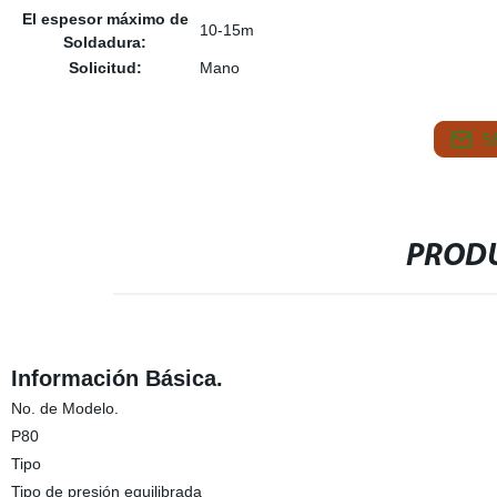
El espesor máximo de
10-15m
Soldadura:
Solicitud:
Mano
S
PRODU
Información Básica.
No. de Modelo.
P80
Tipo
Tipo de presión equilibrada