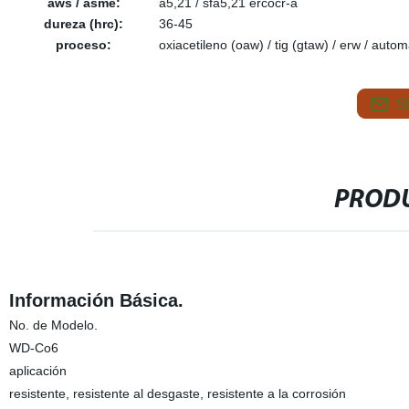
aws / asme:
a5,21 / sfa5,21 ercocr-a
dureza (hrc):
36-45
proceso:
oxiacetileno (oaw) / tig (gtaw) / erw / autom
S
PRODU
Información Básica.
No. de Modelo.
WD-Co6
aplicación
resistente, resistente al desgaste, resistente a la corrosión