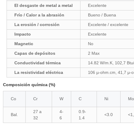
El desgaste de metal a metal
Excelente
Frío / Calor a la abrasión
Bueno / Buena
La erosión / corrosión
Excelente / excelente
Impacto
Excelente
Magnetic
No
Capas de depósitos
2 Max
Conductividad térmica
14.82 W/m.K, 102,7 Btu/
La resistividad eléctrica
106 µ-ohm.cm, 41,7 μ-o
Composición química (%)
Co
Cr
W
C
Ni
Mo
27 a
4-
0.9-
Bal.
<3.0
<1
32
6
1.4