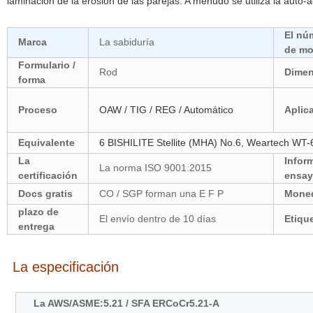
laminación de la erosión de las parejas. A menudo se utiliza la auto-
El nú
Marca
La sabiduría
de mo
Formulario /
Rod
Dimen
forma
Proceso
OAW / TIG / REG / Automático
Aplic
Equivalente
6 BISHILITE Stellite (MHA) No.6, Weartech WT-
La
Infor
La norma ISO 9001:2015
certificación
ensa
Docs gratis
CO / SGP forman una E F P
Mone
plazo de
El envío dentro de 10 días
Etiqu
entrega
La especificación
La AWS/ASME:5.21 / SFA ERCoCr5.21-A