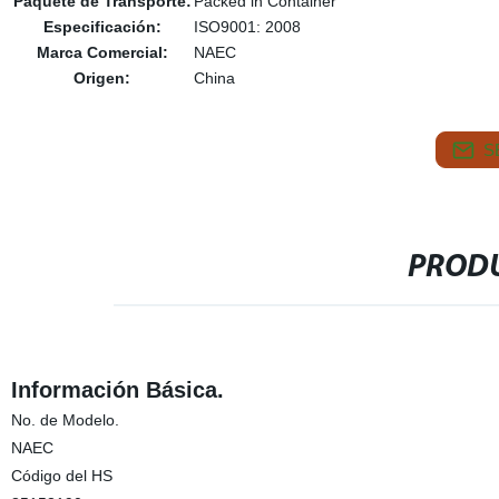
Paquete de Transporte:
Packed in Container
Especificación:
ISO9001: 2008
Marca Comercial:
NAEC
Origen:
China
S
PRODU
Información Básica.
No. de Modelo.
NAEC
Código del HS