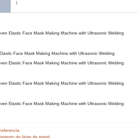
1
nsferencia
timiento de láser de metal