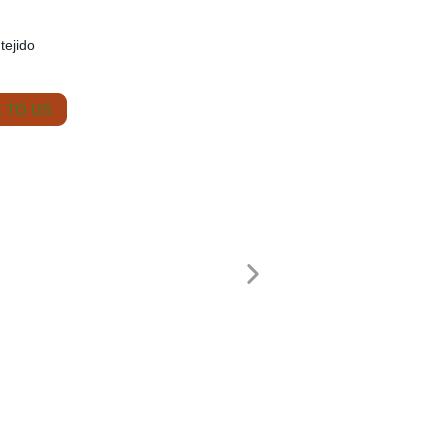
tejido
 TO US