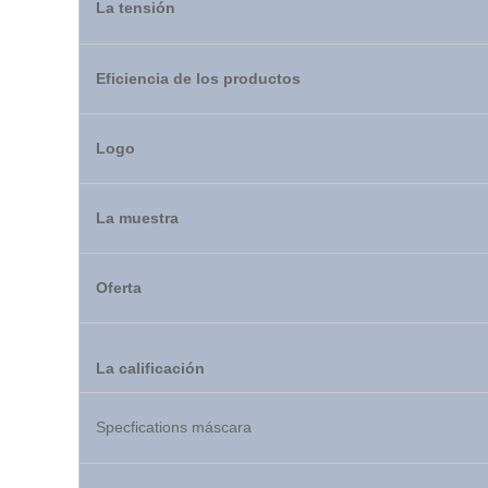
La tensión
Eficiencia de los productos
Logo
La muestra
Oferta
La calificación
Specfications máscara