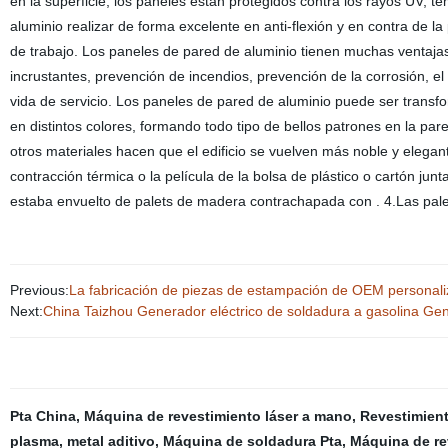
en la superficie, los paneles están protegidos contra los rayos UV, 
aluminio realizar de forma excelente en anti-flexión y en contra de la
de trabajo. Los paneles de pared de aluminio tienen muchas ventajas, c
incrustantes, prevención de incendios, prevención de la corrosión, 
vida de servicio. Los paneles de pared de aluminio puede ser transf
en distintos colores, formando todo tipo de bellos patrones en la pa
otros materiales hacen que el edificio se vuelven más noble y eleg
contracción térmica o la película de la bolsa de plástico o cartón jun
estaba envuelto de palets de madera contrachapada con . 4.Las pale
Previous:
La fabricación de piezas de estampación de OEM personali
Next:
China Taizhou Generador eléctrico de soldadura a gasolina Ge
Pta China
,
Máquina de revestimiento láser a mano
,
Revestimient
plasma
,
metal aditivo
,
Máquina de soldadura Pta
,
Máquina de re