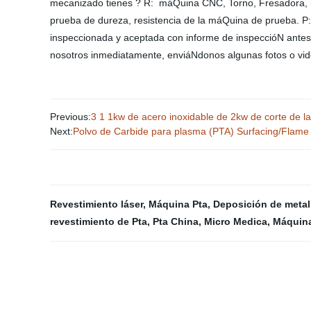
mecanizado tienes ? R: máQuina CNC, Torno, Fresadora, má
prueba de dureza, resistencia de la máQuina de prueba. P
inspeccionada y aceptada con informe de inspeccióN antes
nosotros inmediatamente, enviáNdonos algunas fotos o vide
Previous:
3 1 1kw de acero inoxidable de 2kw de corte de l
Next:
Polvo de Carbide para plasma (PTA) Surfacing/Flame 
Revestimiento láser
,
Máquina Pta
,
Deposición de metal
revestimiento de Pta
,
Pta China
,
Micro Medica
,
Máquina