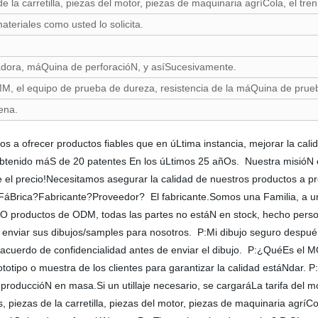
a carretilla, piezas del motor, piezas de maquinaria agríCola, el tren
teriales como usted lo solicita.
dora, máQuina de perforacióN, y asíSucesivamente.
MM, el equipo de prueba de dureza, resistencia de la máQuina de prue
ena.
s a ofrecer productos fiables que en úLtima instancia, mejorar la cali
btenido máS de 20 patentes En los úLtimos 25 añOs. Nuestra misióN 
e el precio!Necesitamos asegurar la calidad de nuestros productos a p
FáBrica?Fabricante?Proveedor? El fabricante.Somos una Familia, a u
productos de ODM, todas las partes no estáN en stock, hecho persona
ara enviar sus dibujos/samples para nosotros. P:Mi dibujo seguro despu
 acuerdo de confidencialidad antes de enviar el dibujo. P:¿QuéEs 
tipo o muestra de los clientes para garantizar la calidad estáNdar. P
 produccióN en masa.Si un utillaje necesario, se cargaráLa tarifa de
iezas de la carretilla, piezas del motor, piezas de maquinaria agríC