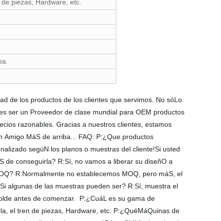
 de piezas, Hardware, etc.
ba.
dad de los productos de los clientes que servimos. No sóLo
es ser un Proveedor de clase mundial para OEM productos
recios razonables. Gracias a nuestros clientes, estamos
n Amigo.MáS de arriba... FAQ: P:¿Que productos
lizado segúN los planos o muestras del cliente!Si usted
éS de conseguirla? R:Sí, no vamos a liberar su diseñO a
el MOQ? R:Normalmente no establecemos MOQ, pero máS, el
:Si algunas de las muestras pueden ser? R:Sí, muestra el
l molde antes de comenzar. P:¿CuáL es su gama de
ola, el tren de piezas, Hardware, etc. P:¿QuéMáQuinas de