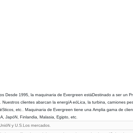
sde 1995, la maquinaria de Evergreen estáDestinado a ser un Provee
o. Nuestros clientes abarcan la energíA eóLica, la turbina, camiones pe
oméSticos, etc.. Maquinaria de Evergreen tiene una Amplia gama de clie
A, JapóN, Finlandia, Malasia, Egipto, etc.
a UnióN y U.S.Los mercados.