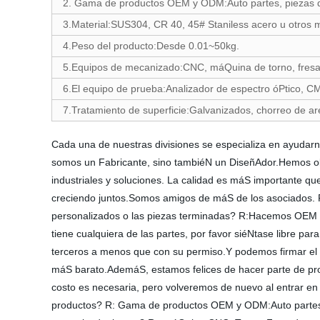
2. Gama de productos OEM y ODM:Auto partes, piezas de l
3.Material:SUS304, CR 40, 45# Staniless acero u otros ma
4.Peso del producto:Desde 0.01~50kg.
5.Equipos de mecanizado:CNC, máQuina de torno, fresa
6.El equipo de prueba:Analizador de espectro óPtico, C
7.Tratamiento de superficie:Galvanizados, chorreo de ar
Cada una de nuestras divisiones se especializa en ayudarno
somos un Fabricante, sino tambiéN un DiseñAdor.Hemos o
industriales y soluciones. La calidad es máS importante qu
creciendo juntos.Somos amigos de máS de los asociados. 
personalizados o las piezas terminadas? R:Hacemos OEM O 
tiene cualquiera de las partes, por favor siéNtase libre p
terceros a menos que con su permiso.Y podemos firmar el
máS barato.AdemáS, estamos felices de hacer parte de proto
costo es necesaria, pero volveremos de nuevo al entrar en
productos? R: Gama de productos OEM y ODM:Auto partes, p