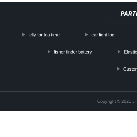
PART
jelly for tea time
car light fog
fisher finder battery
Elasti
Custom
Copyright © 2021 Ji