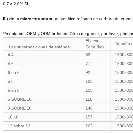
0,7 a 2,0% Si
III) de la microestructura:
austenítico refinado de carburo de cromo
*Aceptamos OEM y ODM órdenes. Otros de grosor, por favor, póngas
El peso
Tamaño d
Las superposiciones de estándar
Sq/m (kg)
4 4
62
1500x300
4 6
77
1500x300
6 en 6
92
1500x300
5 8
100
1500x300
6 en 8
108
1500x300
5 SOBRE 10
116
1500x300
9 SOBRE 10
146
1500x300
10 10
157
1500x300
12 sobre 12
162
1500x300