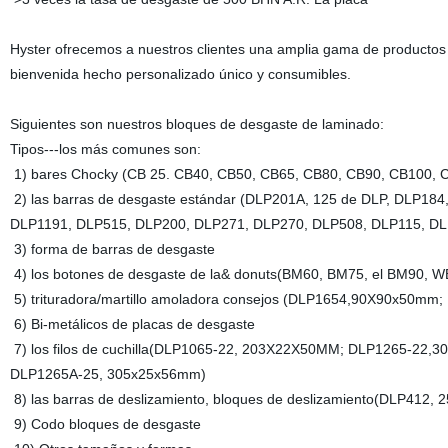
Hyster ofrecemos a nuestros clientes una amplia gama de productos 
bienvenida hecho personalizado único y consumibles.
Siguientes son nuestros bloques de desgaste de laminado:
Tipos---los más comunes son:
1) bares Chocky (CB 25. CB40, CB50, CB65, CB80, CB90, CB100, 
2) las barras de desgaste estándar (DLP201A, 125 de DLP, DLP1
DLP1191, DLP515, DLP200, DLP271, DLP270, DLP508, DLP115, DL
3) forma de barras de desgaste
4) los botones de desgaste de la& donuts(BM60, BM75, el BM90,
5) trituradora/martillo amoladora consejos (DLP1654,90X90x50
6) Bi-metálicos de placas de desgaste
7) los filos de cuchilla(DLP1065-22, 203X22X50MM; DLP1265-2
DLP1265A-25, 305x25x56mm)
8) las barras de deslizamiento, bloques de deslizamiento(DLP4
9) Codo bloques de desgaste