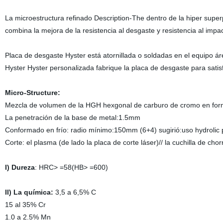
La microestructura refinado Description-The dentro de la hiper supe
combina la mejora de la resistencia al desgaste y resistencia al impa
Placa de desgaste Hyster está atornillada o soldadas en el equipo á
Hyster Hyster personalizada fabrique la placa de desgaste para sati
Micro-Structure:
Mezcla de volumen de la HGH hexgonal de carburo de cromo en form
La penetración de la base de metal:1.5mm
Conformado en frío: radio mínimo:150mm (6+4) sugirió:uso hydrolic p
Corte: el plasma (de lado la placa de corte láser)// la cuchilla de cho
I) Dureza
: HRC> =58(HB> =600)
II) La química:
3,5 a 6,5% C
15 al 35% Cr
1.0 a 2.5% Mn