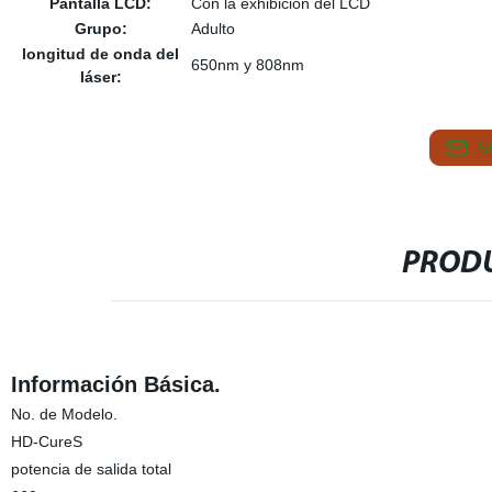
Pantalla LCD:
Con la exhibición del LCD
Grupo:
Adulto
longitud de onda del
650nm y 808nm
láser:
S
PRODU
Información Básica.
No. de Modelo.
HD-CureS
potencia de salida total