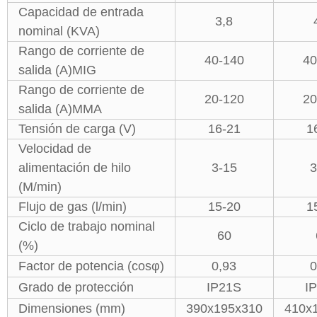
Capacidad de entrada
3,8
nominal (KVA)
Rango de corriente de
40-140
40
salida (A)MIG
Rango de corriente de
20-120
20
salida (A)MMA
Tensión de carga (V)
16-21
1
Velocidad de
alimentación de hilo
3-15
3
(M/min)
Flujo de gas (l/min)
15-20
1
Ciclo de trabajo nominal
60
(%)
Factor de potencia (cosφ)
0,93
0
Grado de protección
IP21S
I
Dimensiones (mm)
390x195x310
410x