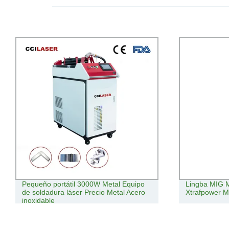
portátil 3000W Metal Equipo
Lingba MIG Mag MMA Lift TI
ura láser Precio Metal Acero
Xtrafpower Máquinas de sol
e