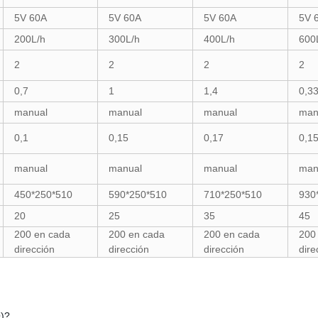
5V 60A
5V 60A
5V 60A
5V 
200L/h
300L/h
400L/h
600
2
2
2
2
0,7
1
1,4
0,3
manual
manual
manual
man
0,1
0,15
0,17
0,1
manual
manual
manual
man
450*250*510
590*250*510
710*250*510
930
20
25
35
45
200 en cada
200 en cada
200 en cada
200
dirección
dirección
dirección
dir
O)?