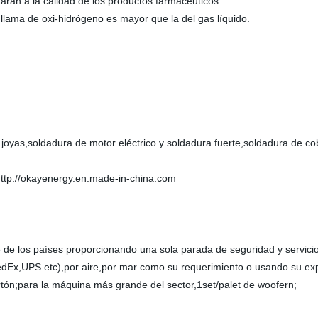
rán a la calidad de los productos farmacéuticos.
r llama de oxi-hidrógeno es mayor que la del gas líquido.
joyas,soldadura de motor eléctrico y soldadura fuerte,soldadura de c
 http://okayenergy.en.made-in-china.com
 de los países proporcionando una sola parada de seguridad y servicio
FedEx,UPS etc),por aire,por mar como su requerimiento.o usando su ex
tón;para la máquina más grande del sector,1set/palet de woofern;