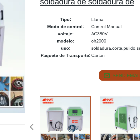
soldadura de soldadura de
Tipo:
Llama
Modo de control:
Control Manual
voltaje:
AC380V
modelo:
oh2000
uso:
soldadura,corte,pulido,s
Paquete de Transporte:
Carton
SEND EMAIL