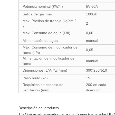
Potencia nominal (KW/h)
5V 60A
Salida de gas máx
100L/h
Máx. Presión de trabajo (kg/cm 2
2
)
Máx. Consumo de agua (L/h)
0,06
Alimentación de agua
manual
Máx. Consumo de modificador de
0,05
llama (L/h)
Alimentación del modificador de
manual
llama
Dimensiones: L*An*al (mm)
390*250*510
Peso bruto (kg)
15
Requisitos de espacio de
200 en cada
ventilación (mm)
dirección
Descripción del producto
1. ¿Qué es el generador de oxi-hidrógeno (generador HH