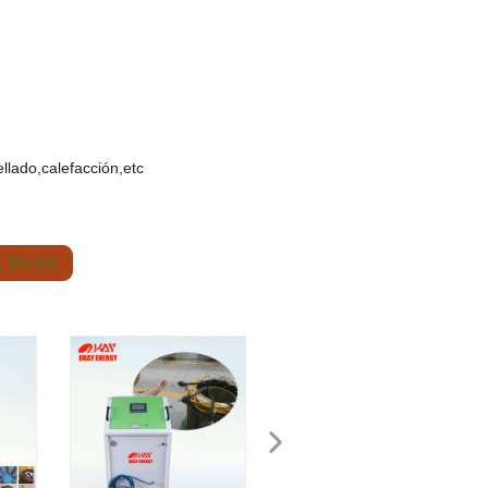
ellado,calefacción,etc
 TO US