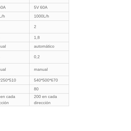
60A
5V 60A
L/h
1000L/h
2
3
1,8
ual
automático
5
0,2
ual
manual
*250*510
540*500*670
80
 en cada
200 en cada
ección
dirección