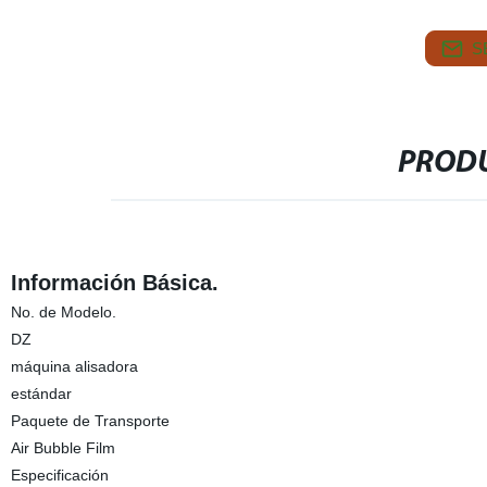
S
PRODU
Información Básica.
No. de Modelo.
DZ
máquina alisadora
estándar
Paquete de Transporte
Air Bubble Film
Especificación