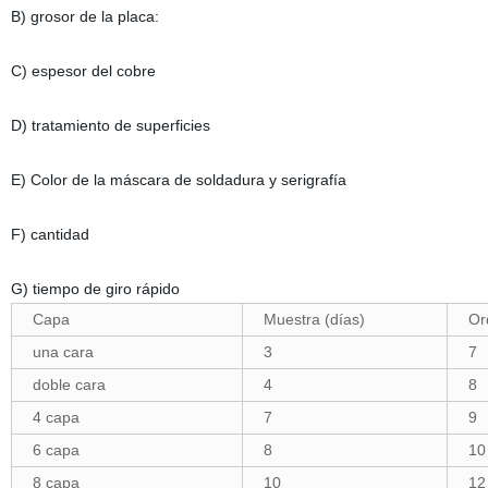
B) grosor de la placa:
C) espesor del cobre
D) tratamiento de superficies
E) Color de la máscara de soldadura y serigrafía
F) cantidad
G) tiempo de giro rápido
Capa
Muestra (días)
Ord
una cara
3
7
doble cara
4
8
4 capa
7
9
6 capa
8
10
8 capa
10
12