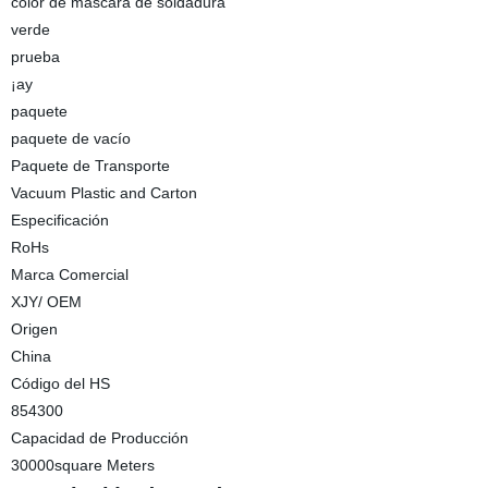
color de máscara de soldadura
verde
prueba
¡ay
paquete
paquete de vacío
Paquete de Transporte
Vacuum Plastic and Carton
Especificación
RoHs
Marca Comercial
XJY/ OEM
Origen
China
Código del HS
854300
Capacidad de Producción
30000square Meters