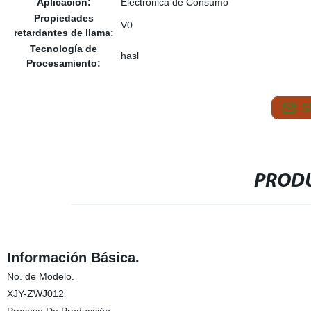
Aplicación:
Electrónica de Consumo
Propiedades
V0
retardantes de llama:
Tecnología de
hasl
Procesamiento:
S
PRODU
Información Básica.
No. de Modelo.
XJY-ZWJ012