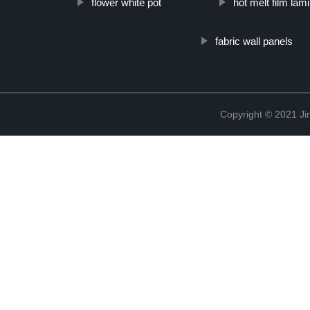
flower white pot
hot melt film la
fabric wall panels
Copyright © 2021 Ji