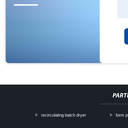
PART
recirculating batch dryer
form pf