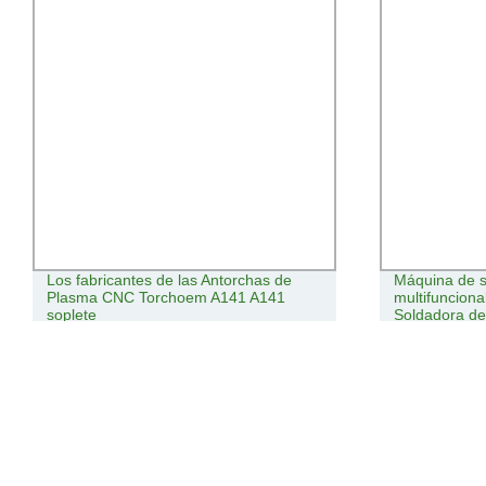
Los fabricantes de las Antorchas de
Máquina de s
Plasma CNC Torchoem A141 A141
multifuncion
soplete
Soldadora de 
TIG