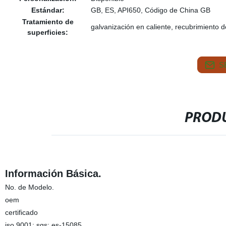
Estándar:
GB, ES, API650, Código de China GB
Tratamiento de
galvanización en caliente, recubrimiento 
superficies:
S
PRODU
Información Básica.
No. de Modelo.
oem
certificado
iso 9001; sgs; es-15085