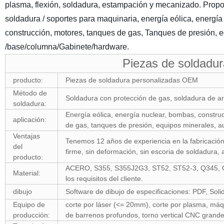
plasma, flexión, soldadura, estampación y mecanizado. Propo
soldadura / soportes para maquinaria, energía eólica, energí
construcción, motores, tanques de gas, Tanques de presión, e
/base/columna/Gabinete/hardware.
Piezas de soldadur
producto:
Piezas de soldadura personalizadas OEM
Método de
Soldadura con protección de gas, soldadura de a
soldadura:
Energía eólica, energía nuclear, bombas, constru
aplicación:
de gas, tanques de presión, equipos minerales, au
Ventajas
Tenemos 12 años de experiencia en la fabricación
del
firme, sin deformación, sin escoria de soldadura, 
producto:
ACERO, S355, S355J2G3, ST52, ST52-3, Q345, Q
Material:
los requisitos del cliente.
dibujo
Software de dibujo de especificaciones: PDF, Sol
Equipo de
corte por láser (<= 20mm), corte por plasma, máqu
producción:
de barrenos profundos, torno vertical CNC grande,