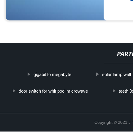
PART
gigabit to megabyte
solar lamp wall
door switch for whirlpool microwave
teeth 3
Copyright © 2021 Ji