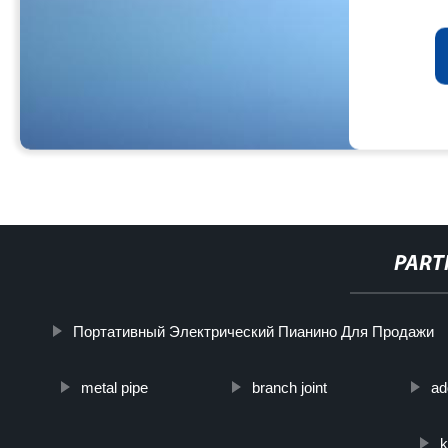
PART
Портативный Электрический Пианино Для Продажи
metal pipe
branch joint
ad
k