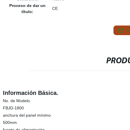
Proceso de dar un
CE
título:
S
PRODU
Información Básica.
No. de Modelo.
FBJD-1800
anchura del panel mínimo
500mm
fuente de alimentación