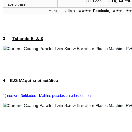
38CrMoAl(1.8509), 34CrAlN
acero base
Marca en la lista:
★★★★
Excelente;
★★★
★★
3.
Taller de E. J. S
4.
EJS Máquina bimetálica
1) nueva Soldadura Mahine pesetas para los tornillos: