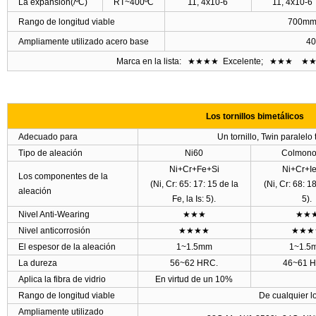
La expansión(/
ºC
)
RT~400
ºC
11, 4x10-6
11, 4x10-6
Rango de longitud viable
700mm
Ampliamente utilizado acero base
40
Marca en la lista:
★★★★
Excelente;
★★★
★★
Los tornillos bimetálicos
Adecuado para
Un tornillo, Twin paralelo 
Tipo de aleación
Ni60
Colmono
Ni+Cr+Fe+Si
Ni+Cr+I
Los componentes de la
(Ni, Cr: 65: 17: 15 de la
(Ni, Cr: 68: 18
aleación
Fe, la Is: 5).
5).
Nivel Anti-Wearing
★★★
★★
Nivel anticorrosión
★★★★
★★★
El espesor de la aleación
1~1.5mm
1~1.5
La dureza
56~62 HRC.
46~61 
Aplica la fibra de vidrio
En virtud de un 10%
Rango de longitud viable
De cualquier l
Ampliamente utilizado