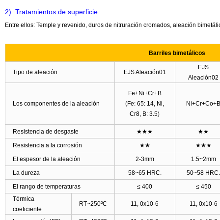
2) Tratamientos de superficie
Entre ellos: Temple y revenido, duros de nitruración cromados, aleación bimetáli
Barriles bimetálicos
EJS
Tipo de aleación
EJS Aleación01
Aleación02
Fe+Ni+Cr+B
Los componentes de la aleación
(Fe: 65: 14, Ni,
Ni+Cr+Co+
Cr8, B: 3.5)
Resistencia de desgaste
★★★
★★
Resistencia a la corrosión
★★
★★★
El espesor de la aleación
2-3mm
1.5~2mm
La dureza
58~65 HRC.
50~58 HRC
El rango de temperaturas
≤ 400
≤ 450
Térmica
RT~250
ºC
11, 0x10-6
11, 0x10-6
coeficiente