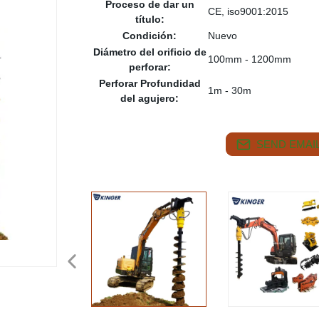
Proceso de dar un
CE, iso9001:2015
título:
Condición:
Nuevo
Diámetro del orificio de
100mm - 1200mm
perforar:
Perforar Profundidad
1m - 30m
del agujero:
SEND EMAIL