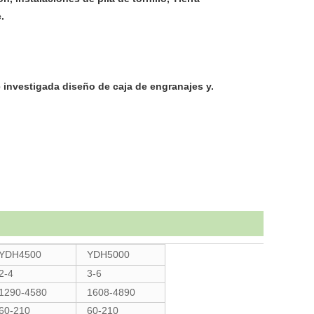
.
 investigada diseño de caja de engranajes y.
YDH4500
YDH5000
2-4
3-6
1290-4580
1608-4890
60-210
60-210