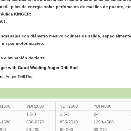
til, pilas de energía solar, perforación de muelles de puente, etc
dráulica KINGER:
50T.
engranajes con diámetro masivo cojinete de salida, especialmente
n un par motor masivo.
 eliminación de tierra.
H1500
YDH2000
YDH2500
YDH4000
1.5-3
1.5-3
2-4
-1580
656-2270
855-2510
1290-4580
200
60-200
60-200
60-210