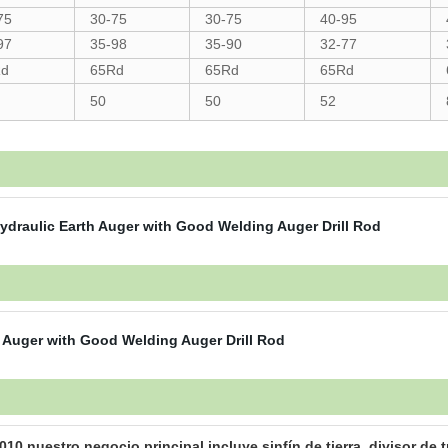
75
30-75
30-75
40-95
97
35-98
35-90
32-77
Rd
65Rd
65Rd
65Rd
50
50
52
.nuestro negocio principal incluye sinfín de tierra, divisor de tr