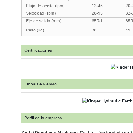
Flujo de aceite (lpm)
12-45
20-
Velocidad (rpm)
28-95
32-
Eje de salida (mm)
65Rd
65
Peso (kg)
38
49
Certificaciones
Embalaje y envío
Perfil de la empresa
Yantai Dongheng Machinery Co.,Ltd., fue fundada en 2010