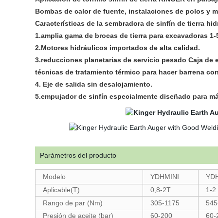
Bombas de calor de fuente, instalaciones de polos y más
Características de la sembradora de sinfín de tierra hi
1.amplia gama de brocas de tierra para excavadoras 1-
2.Motores hidráulicos importados de alta calidad.
3.reducciones planetarias de servicio pesado Caja de 
técnicas de tratamiento térmico para hacer barrena co
4. Eje de salida sin desalojamiento.
5.empujador de sinfín especialmente diseñado para más
Parámetros del producto
Modelo
YDHMINI
YD
Aplicable(T)
0,8-2T
1-2
Rango de par (Nm)
305-1175
545
Presión de aceite (bar)
60-200
60-