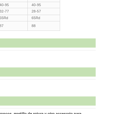
40-95
40-95
32-77
28-57
65Rd
65Rd
87
88
oncos, martillo de rotura y otro accesorio para