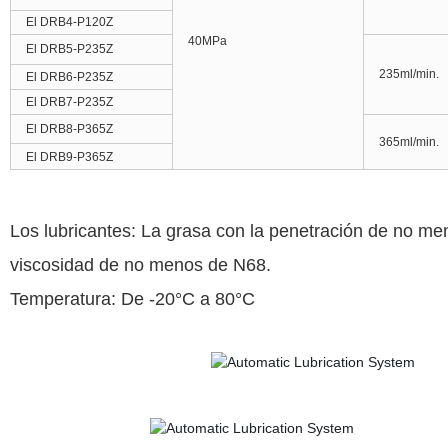
El DRB4-P120Z
40MPa
El DRB5-P235Z
235ml/min.
El DRB6-P235Z
El DRB7-P235Z
El DRB8-P365Z
365ml/min.
El DRB9-P365Z
Los lubricantes: La grasa con la penetración de no m
viscosidad de no menos de N68.
Temperatura: De -20°C a 80°C