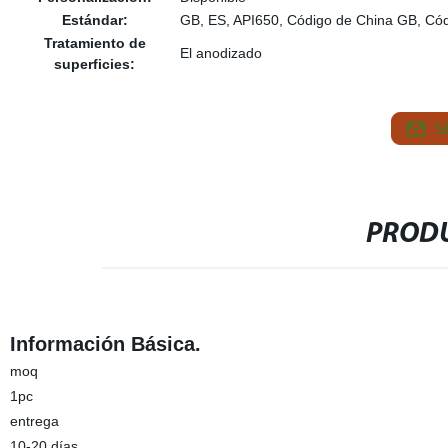
Estándar:
GB, ES, API650, Código de China GB, C
Tratamiento de
El anodizado
superficies:
S
PRODU
Información Básica.
moq
1pc
entrega
10-20 días