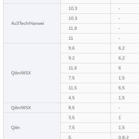
10,3
-
10,3
-
Au3Tech/Hanwei
11,8
-
11
-
9,6
6,2
9,2
6,2
11,6
6
Qilin/WSX
7,5
1,5
11,5
6,5
4,5
1,5
Qilin/WSX
8,5
-
3,5
1
Qilin
7,5
1,5
5
0.8-2