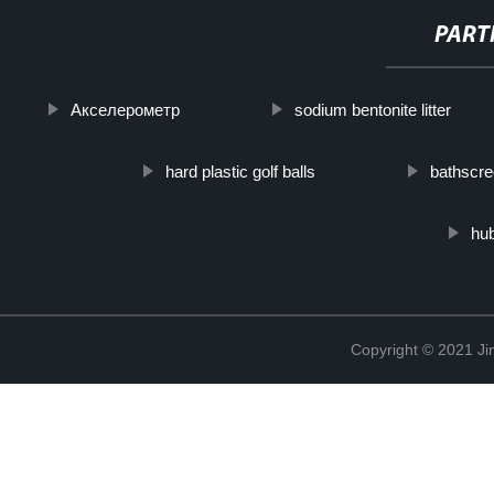
PART
Акселерометр
sodium bentonite litter
hard plastic golf balls
bathscre
hub
Copyright © 2021 Ji