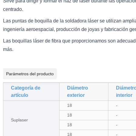
Sirve para dirigir y formar el haz de láser durante las operac
centrado.
Las puntas de boquilla de la soldadora láser se utilizan ampli
ingeniería aeroespacial, producción de joyas y fabricación ge
Las boquillas láser de fibra que proporcionamos
son adecuada
más.
Parámetros del producto
Categoría de
Diámetro
Diámetr
artículo
exterior
interior
18
-
18
-
Suplaser
18
-
18
-