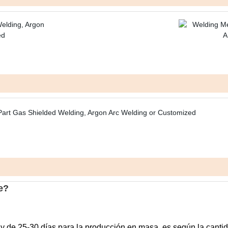
e?
?
y de 25-30 días para la producción en masa, es según la canti