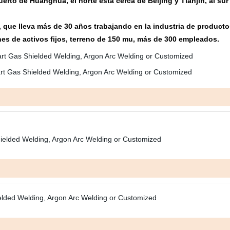
puerto de Huanghua, el norte está cerca de Beijing y Tianjin, al 
que lleva más de 30 años trabajando en la industria de product
s de activos fijos, terreno de 150 mu, más de 300 empleados.