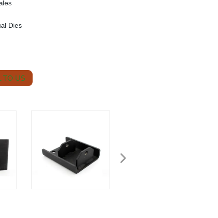
ales
ual Dies
 TO US