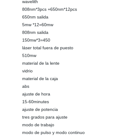
wavelith
808nm*3pcs +650nm*12pcs
650nm salida
5mw *12=60mw
808nm salida
150mw*3=450
láser total fuera de puesto
510mw
material de la lente
vidrio
material de la caja
abs
ajuste de hora
15-60minutes
ajuste de potencia
tres grados para ajuste
modo de trabajo
modo de pulso y modo continuo