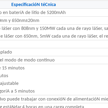
EspecificacióN téCnica
o en bateríA de litio de 5200mAh
0nm y 650nm±20nm
 láSer con 808nm y 150MW cada una de rayo láSer, sal
e láSer con 650nm, 5mW cada una de rayo láSer, el re
mplado
y el modo de modo continuo
e 15 minutos
utos
ajustable
goríA a 5 minutos
itivo puede trabajar con conexióN de alimentacióN mi
g estáNdar.4 horas en una carga completa.