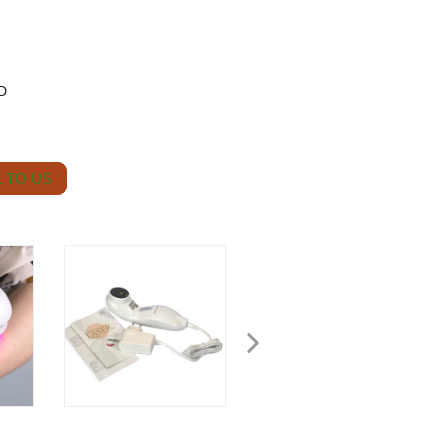
CD
 TO US