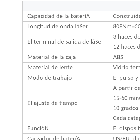
Capacidad de la bateríA
Construid
Longitud de onda láSer
808Nm±2
3 haces de
El terminal de salida de láSer
12 haces d
Material de la caja
ABS
Material de lente
Vidrio te
Modo de trabajo
El pulso 
A partir d
15-60 min
El ajuste de tiempo
10 grados 
Cada cate
FuncióN
El dispos
Cargador de bateríA
US/EU plu