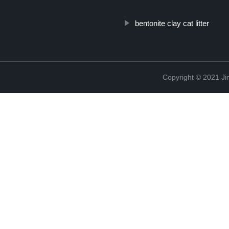
bentonite clay cat litter
Copyright © 2021 Ji