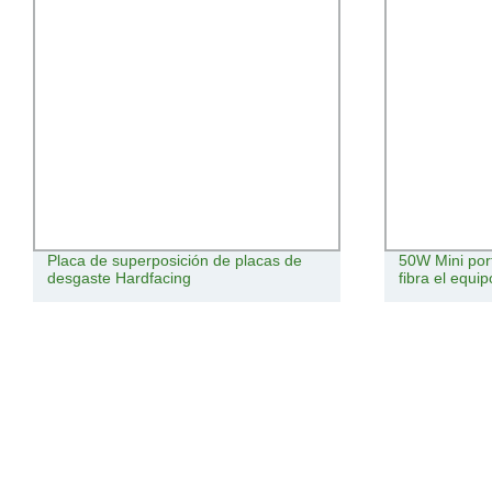
50W Mini portátil de marcado láser de
Acero inoxid
fibra el equipo de material metálico
de metal Sol
3000W 2kW El
portátil Limpi
pequeña Máqu
1500W