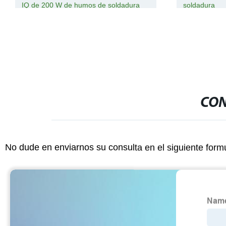
0 W de humos de soldadura
soldadura
/portable polvo
/unidad de extracción de
 soldadura
CON
No dude en enviarnos su consulta en el siguiente form