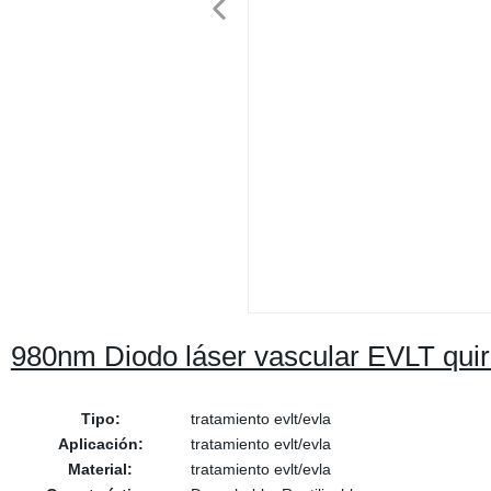
980nm Diodo láser vascular EVLT quirú
Tipo:
tratamiento evlt/evla
Aplicación:
tratamiento evlt/evla
Material:
tratamiento evlt/evla