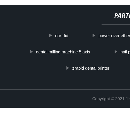
PART
ear rfid
power over ether
dental milling machine 5 axis
nail 
zrapid dental printer
Copyright © 2021 Ji