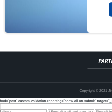
PART
Copyright © 2021 Ji
hod="post" custom-validation-reporting="show-all-on-submit" target="_b