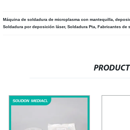
Máquina de soldadura de microplasma con mantequilla
,
deposi
Soldadura por deposición láser
,
Soldadura Pta
,
Fabricantes de 
PRODUCT