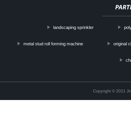
PART
landscaping sprinkler
pol
metal stud roll forming machine
original 
ch
Copyright © 2021 Ji