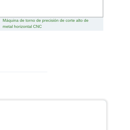
Máquina de torno de precisión de corte alto de
Máqui
metal horizontal CNC
revest
Xush