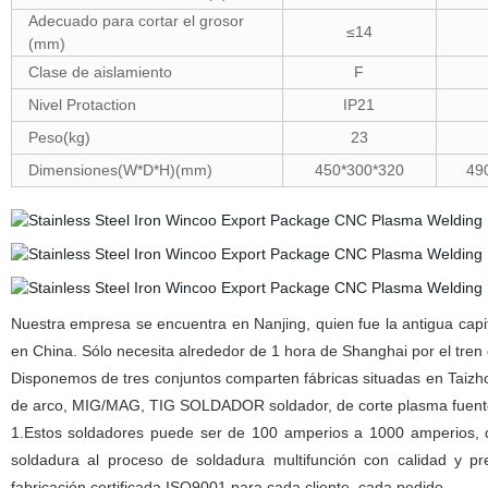
Adecuado para cortar el grosor
≤
14
(mm)
Clase de aislamiento
F
Nivel Protaction
IP21
Peso(kg)
23
Dimensiones(W*D*H)(mm)
450*300*320
49
Nuestra empresa se encuentra en Nanjing, quien fue la antigua capita
en China. Sólo necesita alrededor de 1 hora de Shanghai por el tren
Disponemos de tres conjuntos comparten fábricas situadas en Taizh
de arco, MIG/MAG, TIG SOLDADOR soldador, de corte plasma fuente 
1.Estos soldadores puede ser de 100 amperios a 1000 amperios, des
soldadura al proceso de soldadura multifunción con calidad y pr
fabricación certificada ISO9001 para cada cliente, cada pedido.