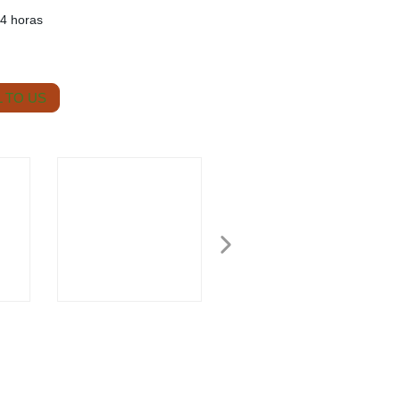
24 horas
 TO US