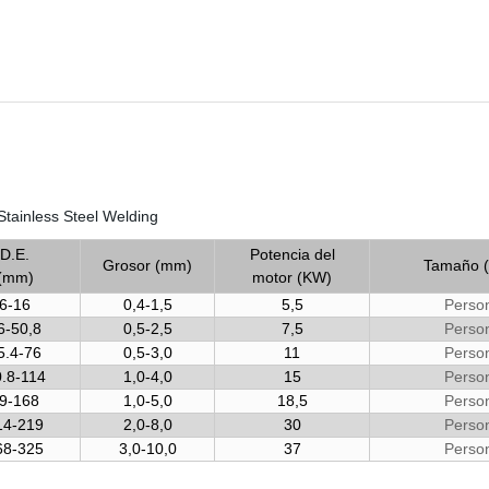
D.E.
Potencia del
Grosor (mm)
Tamaño 
(mm)
motor (KW)
6-16
0,4-1,5
5,5
Perso
6-50,8
0,5-2,5
7,5
Perso
5.4-76
0,5-3,0
11
Perso
.8-114
1,0-4,0
15
Perso
9-168
1,0-5,0
18,5
Perso
14-219
2,0-8,0
30
Perso
68-325
3,0-10,0
37
Perso